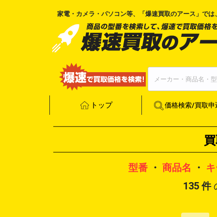
家電・カメラ・パソコン等、「
爆速買取のアース
」では
トップ
価格検索/買取申
買
型番
・
商品名
・
キ
135
件