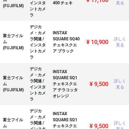
¥
17,100
インスタ
400 チェキ
見る
(FUJIFILM)
ントカメ
ラ
デジカ
メ・カメ
INSTAX
富士フイル
ラ関連
/
SQUARE SQ40
詳しく
¥
10,900
ム
インスタ
チェキスクエ
見る
(FUJIFILM)
ントカメ
ア ブラック
ラ
デジカ
INSTAX
メ・カメ
富士フイル
SQUARE SQ1
ラ関連
/
詳しく
¥
9,500
ム
チェキスクエ
インスタ
見る
(FUJIFILM)
ア テラコッタ
ントカメ
オレンジ
ラ
デジカ
INSTAX
メ・カメ
富士フイル
SQUARE SQ1
ラ関連
/
詳しく
¥
9,500
ム
チェキスクエ