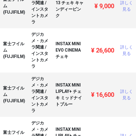
ラ関連
/
13 チェキ キャ
詳しく
¥
9,000
ム
インスタ
ンディーピン
見る
(FUJIFILM)
ントカメ
ク
ラ
デジカ
メ・カメ
富士フイル
INSTAX MINI
ラ関連
/
詳しく
¥
26,600
ム
EVO CINEMA
インスタ
見る
(FUJIFILM)
チェキ
ントカメ
ラ
デジカ
メ・カメ
INSTAX MINI
富士フイル
ラ関連
/
LIPLAY+ チェ
詳しく
¥
16,600
ム
インスタ
キ ミッドナイ
見る
(FUJIFILM)
ントカメ
トブルー
ラ
デジカ
メ・カメ
INSTAX MINI
富士フイル
ラ関連
/
LIPLAY+ チェ
詳しく