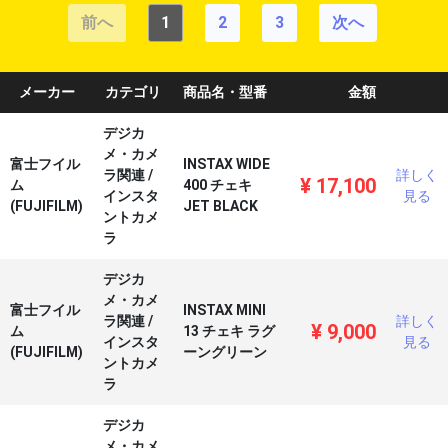
前へ
1
2
3
次へ
メーカー
カテゴリ
商品名・型番
金額
デジカ
メ・カメ
富士フイル
INSTAX WIDE
ラ関連
/
詳しく
¥
17,100
ム
400 チェキ
インスタ
見る
(FUJIFILM)
JET BLACK
ントカメ
ラ
デジカ
メ・カメ
富士フイル
INSTAX MINI
ラ関連
/
詳しく
¥
9,000
ム
13 チェキ ラグ
インスタ
見る
(FUJIFILM)
ーングリーン
ントカメ
ラ
デジカ
メ・カメ