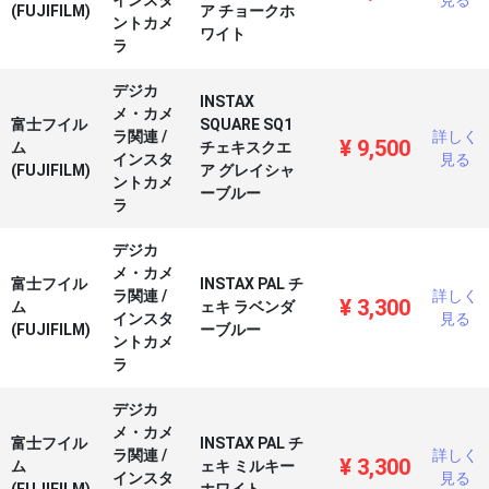
インスタ
見る
(FUJIFILM)
ア チョークホ
ントカメ
ワイト
ラ
デジカ
INSTAX
メ・カメ
富士フイル
SQUARE SQ1
ラ関連
/
詳しく
¥
9,500
ム
チェキスクエ
インスタ
見る
(FUJIFILM)
ア グレイシャ
ントカメ
ーブルー
ラ
デジカ
メ・カメ
富士フイル
INSTAX PAL チ
ラ関連
/
詳しく
¥
3,300
ム
ェキ ラベンダ
インスタ
見る
(FUJIFILM)
ーブルー
ントカメ
ラ
デジカ
メ・カメ
富士フイル
INSTAX PAL チ
ラ関連
/
詳しく
¥
3,300
ム
ェキ ミルキー
インスタ
見る