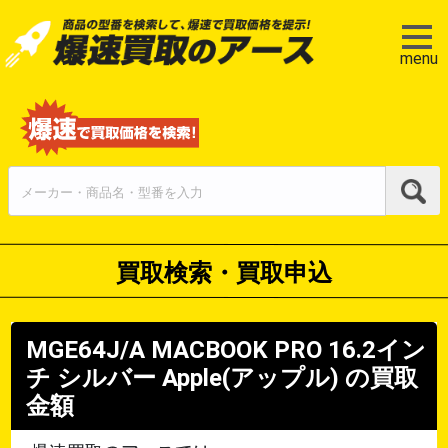
menu
買取検索・買取申込
MGE64J/A MACBOOK PRO 16.2イン
チ シルバー
Apple(アップル)
の買取
金額