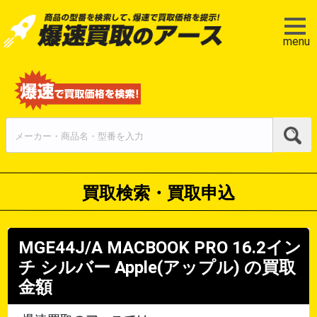
menu
買取検索・買取申込
MGE44J/A MACBOOK PRO 16.2イン
チ シルバー
Apple(アップル)
の買取
金額