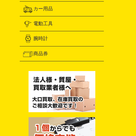
カー用品
電動工具
腕時計
商品券