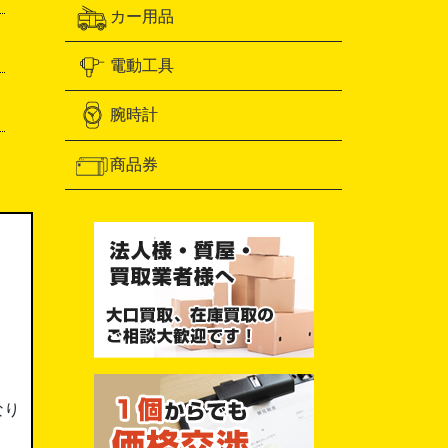
カー用品
電動工具
腕時計
商品券
なり