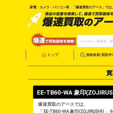
家電・カメラ・パソコン等、「
爆速買取のアース
」では
トップ
価格検索/買取申
買
EE-TB60-WA
象印(ZOJIRUS
爆速買取のアースでは、
「
EE-TB60-WA
象印(ZOJIRUSHI)
」