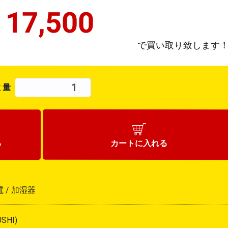
¥
17,500
で買い取り致します
 量
カートに
入れる
る
 /
加湿器
SHI)