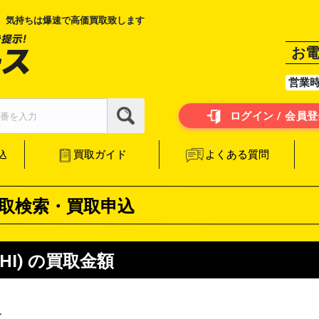
、気持ちは爆速で高価買取致します
お
営業
ログイン / 会員
よくある質問
買取ガイド
込
取検索・買取申込
HI)
の買取金額
を