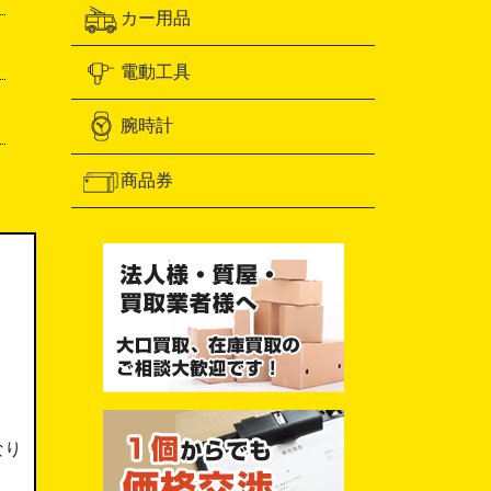
カー用品
電動工具
腕時計
商品券
なり