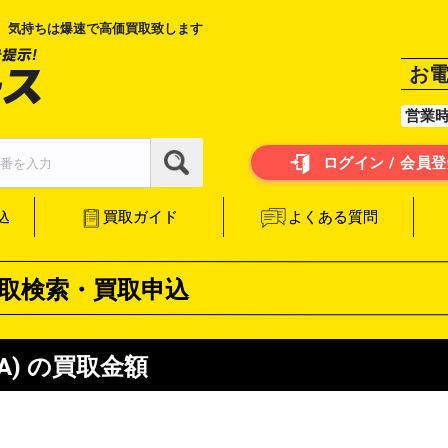
、気持ちは爆速で高価買取致します
お
営業
ログイン / 会員
よくある質問
買取ガイド
込
取検索・買取申込
A)
の買取金額