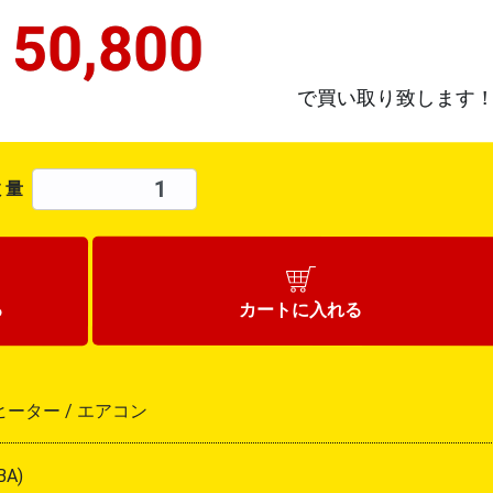
¥
50,800
で買い取り致します
 量
カートに
入れる
る
ーター /
エアコン
BA)