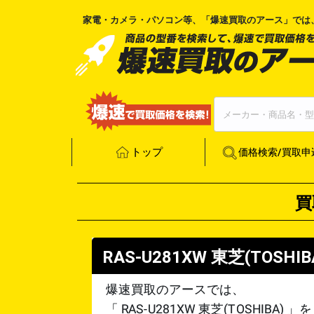
家電・カメラ・パソコン等、「
爆速買取のアース
」では
トップ
価格検索/買取申
買
RAS-U281XW
東芝(TOSHIB
爆速買取のアースでは、
「
RAS-U281XW
東芝(TOSHIBA)
」を