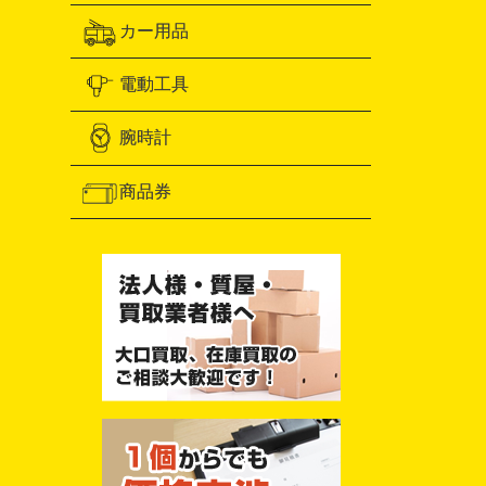
カー用品
電動工具
腕時計
商品券